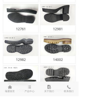
12761
12981
12982
14002
낀
뀑
넖
끅
1530
61097
瑞通首页
产品中心
关于我们
联系我们