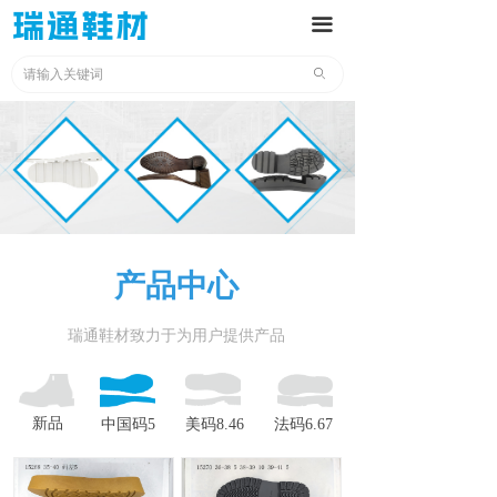
끀
ꄙ
产品中心
瑞通鞋材致力于为用户提供产品
新品
中国码5
美码8.46
法码6.67