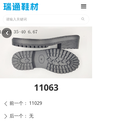
끀
ꄙ
낒
11063
前一个：
11029
ꄴ
后一个：
无
ꄲ